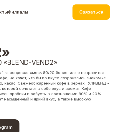
кты
Филиалы
Связаться
2»
20 «BLEND-VEND2»
1 кг эспрессо смесь 80/20 более всего понравится
кофе, но хочет, что бы во вкусе сохранялись знакомые
ех, какао. Свежеобжаренный кофе в зернах ГУЛИВЕНД -
 который сочетает в себе вкус и аромат. Кофе
месь арабики и робусты в соотношении 80% и 20%
ет насыщенный и яркий вкус, а также высокую
egram