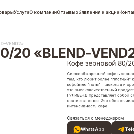
овары
Услуги
О компании
Отзывы
обявления и акции
Конта
ND-VEND2»
80/20 «BLEND-VEND
Кофе зерновой 80/
Свежеобжаренный кофе в зернах 
тем, кто любит более "плотный" 
кофейные "ноты" - шоколад и ор
это высококачественный продукт,
ГУЛИВЕНД представляет собой с
соответственно. Это обеспечива
интенсивность кофе.
Связаться с менеджером
WhatsApp
Tel