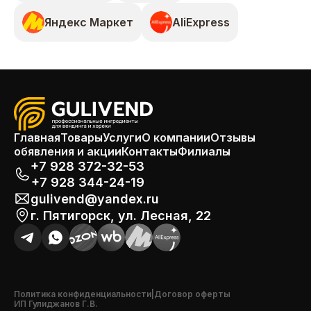
Яндекс Маркет
AliExpress
Главная
Товары
Услуги
О компании
Отзывы
обявления и акции
Контакты
Филиалы
+7 928 372-32-53
+7 928 344-24-19
gulivend@yandex.ru
г. Пятигорск, ул. Лесная, 22
Политика конфиденциальности
|
Договор оферты
ИП Гулиджанов Г.В.