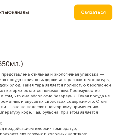
кты
Филиалы
Связаться
350мл.)
в представлена стильная и экологичная упаковка —
вая посуда отлично выдерживает разные температуры,
дких блюд. Такая тара является полностью безопасной
цвет которых остается неизменным. Преимущество
в том, что они абсолютно безвредны. Такая посуда не
 ароматных и вкусовых свойствах содержимого. Стоит
кции — она не подлежит повторному применению.
пературу кофе, чая, бульона, при этом является
;
од воздействием высоких температур;
одходят для горячих и холодных напитков;