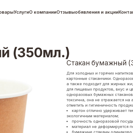
овары
Услуги
О компании
Отзывы
обявления и акции
Конта
й (350мл.)
Стакан бумажный (
Для холодных и горячих напитко
картонные стаканчики. Одноразо
а также подходит для жирных жи
для пищевых продуктов, вкус и 
одноразовых бумажных стаканов 
токсична, она не отражается на
отметить и гигиеничность проду
картон отлично удерживает тем
экологичным материалом;
прочность одноразовой посуды
материал не деформируется п
бумажные стаканы одинаково п