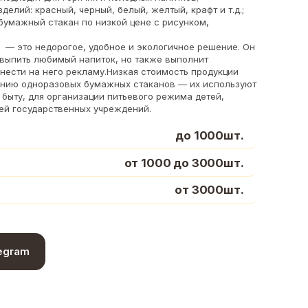
делий: красный, черный, белый, желтый, крафт и т.д.;
бумажный стакан по низкой цене с рисунком,
 — это недорогое, удобное и экологичное решение. Он
 выпить любимый напиток, но также выполнит
нести на него рекламу.Низкая стоимость продукции
нию одноразовых бумажных стаканов — их используют
в быту, для организации питьевого режима детей,
ей государственных учреждений.
до 1000шт.
от 1000 до 3000шт.
от 3000шт.
egram